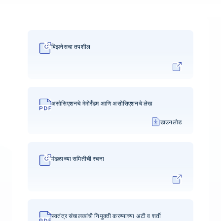
बिझनेसचा तपशील
असोसिएशनचे मेमोरँडम आणि असोसिएशनचे लेख
डाउनलोड
मंडळाच्या समितीची रचना
स्वतंत्र संचालकांची नियुक्ती करण्याच्या अटी व शर्ती