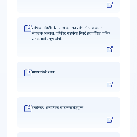
आर्थिक माहिती: बॅलन्स शीट, नफा आणि तोटा अकाउंट,
संचालक अहवाल, कॉर्पोरेट गव्हर्नन्स रिपोर्ट इत्यादींसह वार्षिक
अहवालाची संपूर्ण कॉपी.
भागधारणेची रचना
इन्व्हेस्टर/ ॲनालिस्ट मीटिंग्सचे शेड्यूल्स