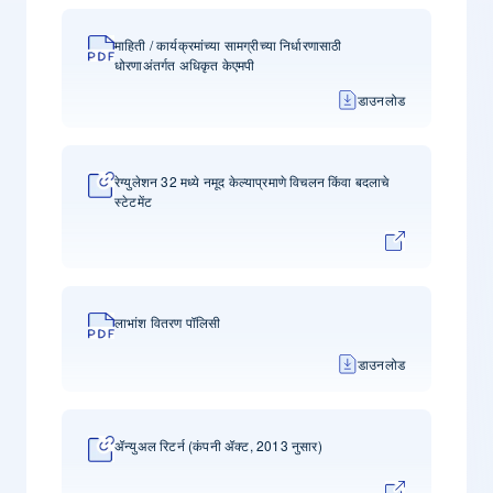
माहिती / कार्यक्रमांच्या सामग्रीच्या निर्धारणासाठी
धोरणाअंतर्गत अधिकृत केएमपी
डाउनलोड
रेग्युलेशन 32 मध्ये नमूद केल्याप्रमाणे विचलन किंवा बदलाचे
स्टेटमेंट
लाभांश वितरण पॉलिसी
डाउनलोड
ॲन्युअल रिटर्न (कंपनी ॲक्ट, 2013 नुसार)