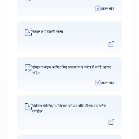
डाउनलोड
संचालक मंडळाची रचना
संचालक मंडळ आणि वरिष्ठ व्यवस्थापन कर्मचारी यांची आचार
संहिता
डाउनलोड
व्हिजिल मेकॅनिझम / व्हिसल ब्लोअर पॉलिसीच्या स्थापनेचा
तपशील