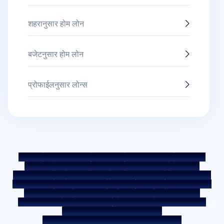
शहरानुसार होम लोन
बजेटनुसार होम लोन
प्रोफाईलनुसार लोन्स
साईटमॅप
फेअर प्रॅक्टिस कोड
बेंचमार्क रेट्स
KYC मार्गदर्शक तत्त्वे
डाउनलोड्स
सेल नोटीस
ऑक्शन पोर्टल
कुकी पॉलिसी
प्रायव्हसी पॉलिसी
अटी व शर्ती
व्हिसल ब्लोअर पॉलिसी
तक्रार पोस्ट करा
तक्रार निवारण पॉलिसी
एन्व्हायरमेंट पॉलिसी
क्वॉलिटी पॉलिसी
सोशल मीडिया पॉलिसी
अस्वीकृती
इंटरेस्ट रेट
इंटरेस्ट रेट पॉलिसी
फी आणि अन्य शुल्क
आवश्यक डॉक्युमेंट
प्रीपेमेंट शुल्क
ROI स्विच पॉलिसी
को-लेंडिंग पॉलिसी
को-लेंडिंग पार्टनरशिप
कर्जदाराचे शिक्षण - SMA/ NPA वर्गीकरण
कर्जदार जागरूकता - RBI ओम्बड्समॅन स्कीम
कर्जदार जागरूकता - प्रॉपर्टी डॉक्युमेंट्स हस्तांतरणाची प्रक्रिया