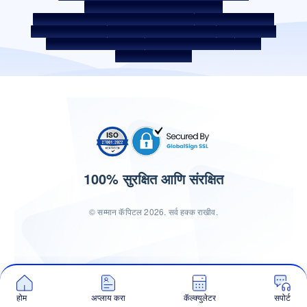
कॉर्पोरेट गव्हर्नन्स वरील अंतर्गत मार्गदर्शक तत्त्वे
SARFAESI कायदा 2002 अंतर्गत सुरक्षित मालमत्ता
बंद केलेले सर्व्हिस प्रदाता
डिजिटल सोर्सिंग पार्टनर
लिक्विडिटी रिस्क वरील डिस्क्लोजर
डिजिटल सर्व्हिसेस
सीकेवायसी जागरूकता व्हिडिओ
सीकेवायसी जागरुकता फोटो
CSR
भारतातील होम लोकेशन
100% सुरक्षित आणि संरक्षित
© सम्मान कॅपिटल 2026. सर्व हक्क राखीव.
होम
अप्लाय करा
कॅल्क्युलेटर
सपोर्ट