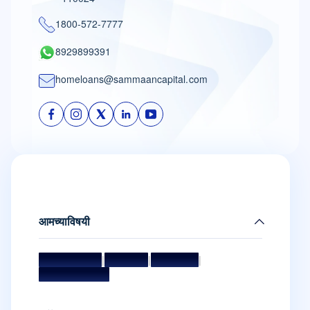
1800-572-7777
8929899391
homeloans@sammaancapital.com
आमच्याविषयी
मिशन आणि व्हिजन
|
मॅनेजमेंट टीम
|
संचालक मंडळ
|
पुरस्कार आणि सन्मान