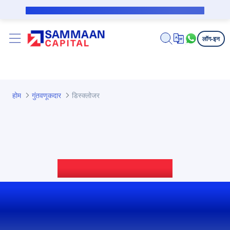
मुख्य घटक वगळा
सबव्हेन्शन कर्जदारासाठी सार्वजनिक सूचना
लॉग-इन
होम
गुंतवणूकदार
डिस्क्लोजर
अनुपालन आणि पारदर्शकता
SEBI LODR डिस्क्लोजर आणि
माहिती