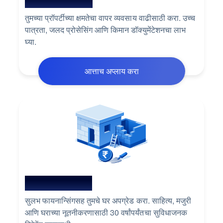
लोन अगेंस्ट प्रॉपर्टी
तुमच्या प्रॉपर्टीच्या क्षमतेचा वापर व्यवसाय वाढीसाठी करा. उच्च
पात्रता, जलद प्रोसेसिंग आणि किमान डॉक्युमेंटेशनचा लाभ
घ्या.
आत्ताच अप्लाय करा
होम रिनोव्हेशन लोन
सुलभ फायनान्सिंगसह तुमचे घर अपग्रेड करा. साहित्य, मजुरी
आणि घराच्या नूतनीकरणासाठी 30 वर्षांपर्यंतचा सुविधाजनक