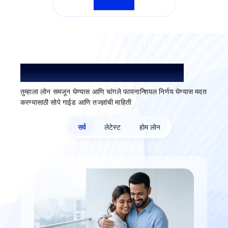
सर्व FAQ पहा
लोन समजून घ्या. अधिक चांगले निवडा.
तुम्हाला लोन समजून घेण्यास आणि चांगले फायनान्शियल निर्णय घेण्यास मदत
करण्यासाठी सोपे गाईड आणि तज्ज्ञांची माहिती
सर्व
लेटेस्ट
होम लोन