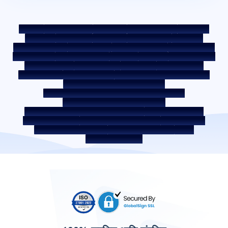
साईटमॅप
फेअर प्रॅक्टिस कोड
बेंचमार्क रेट्स
KYC मार्गदर्शक तत्त्वे
डाउनलोड्स
सेल नोटीस
ऑक्शन पोर्टल
कुकी पॉलिसी
प्रायव्हसी पॉलिसी
अटी व शर्ती
व्हिसल ब्लोअर पॉलिसी
तक्रार पोस्ट करा
तक्रार निवारण पॉलिसी
एन्व्हायरमेंट पॉलिसी
क्वॉलिटी पॉलिसी
सोशल मीडिया पॉलिसी
अस्वीकृती
इंटरेस्ट रेट
इंटरेस्ट रेट पॉलिसी
फी आणि अन्य शुल्क
आवश्यक डॉक्युमेंट
प्रीपेमेंट शुल्क
ROI स्विच पॉलिसी
को-लेंडिंग पॉलिसी
को-लेंडिंग पार्टनरशिप
कर्जदाराचे शिक्षण - SMA/ NPA वर्गीकरण
कर्जदार जागरूकता - RBI ओम्बड्समॅन स्कीम
कर्जदार जागरूकता - प्रॉपर्टी डॉक्युमेंट्स हस्तांतरणाची प्रक्रिया
कॉर्पोरेट गव्हर्नन्स वरील अंतर्गत मार्गदर्शक तत्त्वे
SARFAESI कायदा 2002 अंतर्गत सुरक्षित मालमत्ता
बंद केलेले सर्व्हिस प्रदाता
डिजिटल सोर्सिंग पार्टनर
लिक्विडिटी रिस्क वरील डिस्क्लोजर
डिजिटल सर्व्हिसेस
सीकेवायसी जागरूकता व्हिडिओ
सीकेवायसी जागरुकता फोटो
CSR
भारतातील होम लोकेशन