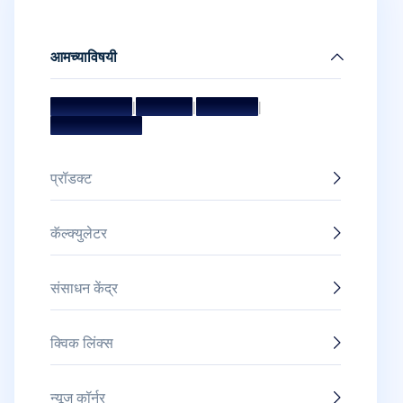
आमच्याविषयी
मिशन आणि व्हिजन
|
मॅनेजमेंट टीम
|
संचालक मंडळ
|
पुरस्कार आणि सन्मान
प्रॉडक्ट
कॅल्क्युलेटर
संसाधन केंद्र
क्विक लिंक्स
न्यूज कॉर्नर