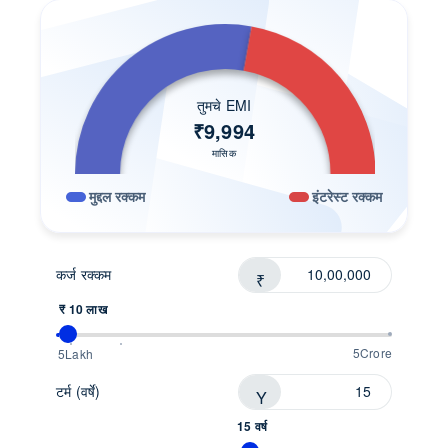
तुमचे EMI
₹
9,994
मासिक
मुद्दल रक्कम
इंटरेस्ट रक्कम
कर्ज रक्कम
₹
₹ 10 लाख
5Crore
5Lakh
टर्म (वर्षे)
Y
15 वर्ष