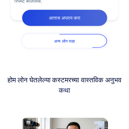
रिपेमेंट कालावधी.
आत्ताच अप्लाय करा
अन्य लोन पाहा
होम लोन घेतलेल्या कस्टमरच्या वास्तविक अनुभव
कथा