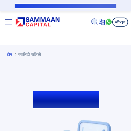
मुख्य घटक वगळा
सबव्हेन्शन कर्जदारासाठी सार्वजनिक सूचना
लॉग-इन
होम
क्वॉलिटी पॉलिसी
क्वॉलिटी पॉलिसी