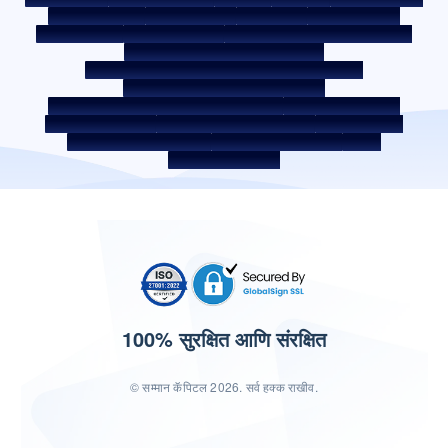
फी आणि अन्य शुल्क
आवश्यक डॉक्युमेंट
प्रीपेमेंट शुल्क
ROI स्विच पॉलिसी
को-लेंडिंग पॉलिसी
को-लेंडिंग पार्टनरशिप
कर्जदाराचे शिक्षण - SMA/ NPA वर्गीकरण
कर्जदार जागरूकता - RBI ओम्बड्समॅन स्कीम
कर्जदार जागरूकता - प्रॉपर्टी डॉक्युमेंट्स हस्तांतरणाची प्रक्रिया
कॉर्पोरेट गव्हर्नन्स वरील अंतर्गत मार्गदर्शक तत्त्वे
SARFAESI कायदा 2002 अंतर्गत सुरक्षित मालमत्ता
बंद केलेले सर्व्हिस प्रदाता
डिजिटल सोर्सिंग पार्टनर
लिक्विडिटी रिस्क वरील डिस्क्लोजर
डिजिटल सर्व्हिसेस
सीकेवायसी जागरूकता व्हिडिओ
सीकेवायसी जागरुकता फोटो
CSR
भारतातील होम लोकेशन
100% सुरक्षित आणि संरक्षित
© सम्मान कॅपिटल 2026. सर्व हक्क राखीव.