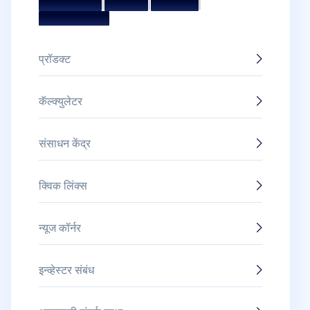
मिशन आणि व्हिजन
|
मॅनेजमेंट टीम
|
संचालक मंडळ
|
पुरस्कार आणि सन्मान
प्रॉडक्ट
कॅल्क्युलेटर
संसाधन केंद्र
क्विक लिंक्स
न्यूज कॉर्नर
इन्व्हेस्टर संबंध