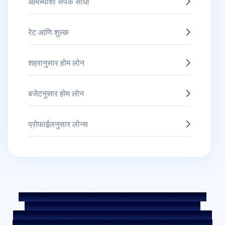
आमच्याशी संपर्क साधा
रेट आणि शुल्क
शहरानुसार होम लोन
बजेटनुसार होम लोन
प्रोफाईलनुसार लोन्स
साईटमॅप
फेअर प्रॅक्टिस कोड
बेंचमार्क रेट्स
KYC मार्गदर्शक तत्त्वे
डाउनलोड्स
सेल नोटीस
ऑक्शन पोर्टल
कुकी पॉलिसी
प्रायव्हसी पॉलिसी
अटी व शर्ती
व्हिसल ब्लोअर पॉलिसी
तक्रार पोस्ट करा
तक्रार निवारण पॉलिसी
एन्व्हायरमेंट पॉलिसी
क्वॉलिटी पॉलिसी
सोशल मीडिया पॉलिसी
अस्वीकृती
इंटरेस्ट रेट
इंटरेस्ट रेट पॉलिसी