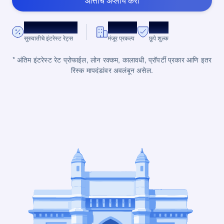
आत्ताच अप्लाय करा
*8.75% प्रति वर्ष.
10,000+
शून्य
सुरुवातीचे इंटरेस्ट रेट्स
मंजूर प्रकल्प
छुपे शुल्क
* अंतिम इंटरेस्ट रेट प्रोफाईल, लोन रक्कम, कालावधी, प्रॉपर्टी प्रकार आणि इतर
रिस्क मापदंडांवर अवलंबून असेल.