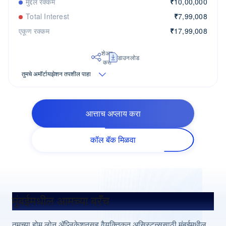
मुद्दल रक्कम
₹
10,00,000
Total Interest
₹
7,99,008
एकूण रक्कम
₹
17,99,008
शेअर
डाउनलोड
करा
तुमचे अमॉर्टायझेशन तपशील पाहा
आत्ताच अप्लाय करा
कॉल बॅक मिळवा
मुंबईमधील आमच्या ब्रँच
तुमच्या होम लोन ॲप्लिकेशनसह वैयक्तिकृत असिस्टन्ससाठी मुंबईमधील