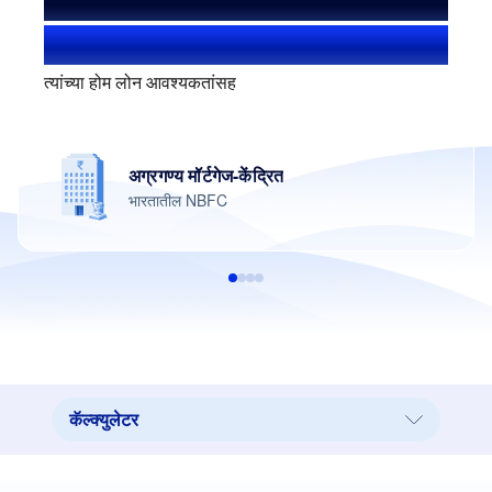
आम्ही मदत केली आहे
1.4+ दशलक्ष यूजर
त्यांच्या होम लोन आवश्यकतांसह
200+
कार्यालये देशभरात
कॅल्क्युलेटर
कॅल्क्युलेटर