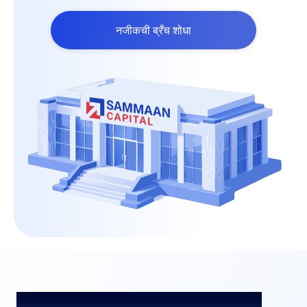
नजीकची ब्रँच शोधा
मुंबईमध्ये होम लोन प्रोसेसिंग फी आणि शुल्क