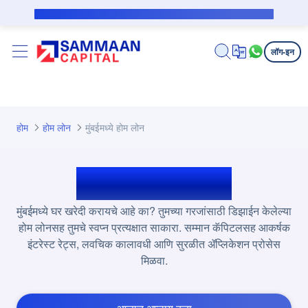
मुख्य घटक वगळा
सबव्हेन्शन कर्जदारासाठी सार्वजनिक सूचना
लॉग-इन
होम
होम लोन
मुंबईमध्ये होम लोन
मुंबईमध्ये होम लोन
मुंबईमध्ये घर खरेदी करायचे आहे का? तुमच्या गरजांसाठी डिझाईन केलेल्या
होम लोनसह तुमचे स्वप्न प्रत्यक्षात साकारा. सम्मान कॅपिटलसह आकर्षक
इंटरेस्ट रेट्स, लवचिक कालावधी आणि सुरळीत ॲप्लिकेशन प्रोसेस
मिळवा.