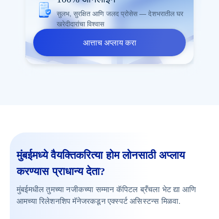
सुलभ, सुरक्षित आणि जलद प्रोसेस — देशभरातील घर
खरेदीदारांचा विश्वास
आत्ताच अप्लाय करा
मुंबईमध्ये वैयक्तिकरित्या होम लोनसाठी अप्लाय
करण्यास प्राधान्य देता?
मुंबईमधील तुमच्या नजीकच्या सम्मान कॅपिटल ब्रँचला भेट द्या आणि
आमच्या रिलेशनशिप मॅनेजरकडून एक्स्पर्ट असिस्टन्स मिळवा.