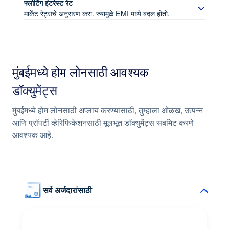
फ्लोटिंग इंटरेस्ट रेट
मार्केट रेट्सचे अनुसरण करा. ज्यामुळे EMI मध्ये बदल होतो.
मार्केट स्थितीशी निगडित इंटरेस्ट
मुंबईमध्ये होम लोनसाठी आवश्यक
दर कमी झाल्यास त्याचा फायदा मिळवण्याची संधी
डॉक्युमेंट्स
मुंबईमध्ये होम लोनसाठी अप्लाय करण्यासाठी, तुम्हाला ओळख, उत्पन्न
सुविधाजनक रिपेमेंट संरचना
आणि प्रॉपर्टी व्हेरिफिकेशनसाठी मूलभूत डॉक्युमेंट्स सबमिट करणे
आवश्यक आहे.
सर्व अर्जदारांसाठी