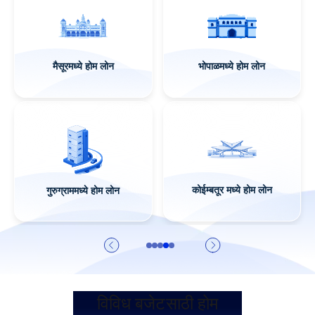
सूरतमध्ये होम लोन
पटना मध्ये होम लोन
गाझियाबाद मध्ये होम
लोन
विविध बजेटसाठी होम