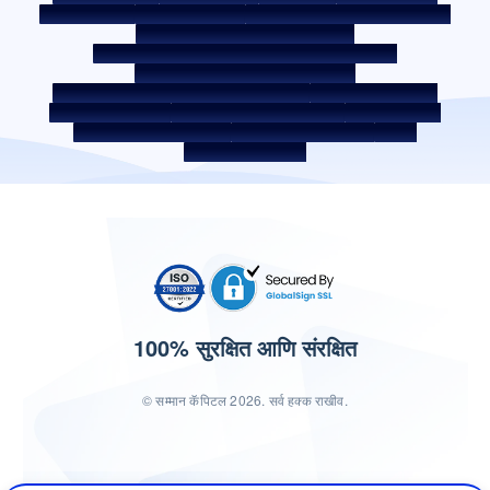
को-लेंडिंग पॉलिसी
को-लेंडिंग पार्टनरशिप
कर्जदाराचे शिक्षण - SMA/ NPA वर्गीकरण
कर्जदार जागरूकता - RBI ओम्बड्समॅन स्कीम
कर्जदार जागरूकता - प्रॉपर्टी डॉक्युमेंट्स हस्तांतरणाची प्रक्रिया
कॉर्पोरेट गव्हर्नन्स वरील अंतर्गत मार्गदर्शक तत्त्वे
SARFAESI कायदा 2002 अंतर्गत सुरक्षित मालमत्ता
बंद केलेले सर्व्हिस प्रदाता
डिजिटल सोर्सिंग पार्टनर
लिक्विडिटी रिस्क वरील डिस्क्लोजर
डिजिटल सर्व्हिसेस
सीकेवायसी जागरूकता व्हिडिओ
सीकेवायसी जागरुकता फोटो
CSR
भारतातील होम लोकेशन
100% सुरक्षित आणि संरक्षित
© सम्मान कॅपिटल 2026. सर्व हक्क राखीव.