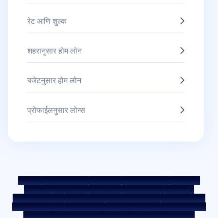
रेट आणि शुल्क
शहरानुसार होम लोन
बजेटनुसार होम लोन
प्रोफाईलनुसार लोन्स
साईटमॅप
फेअर प्रॅक्टिस कोड
बेंचमार्क रेट्स
KYC मार्गदर्शक तत्त्वे
डाउनलोड्स
सेल नोटीस
ऑक्शन पोर्टल
कुकी पॉलिसी
प्रायव्हसी पॉलिसी
अटी व शर्ती
व्हिसल ब्लोअर पॉलिसी
तक्रार पोस्ट करा
तक्रार निवारण पॉलिसी
एन्व्हायरमेंट पॉलिसी
क्वॉलिटी पॉलिसी
सोशल मीडिया पॉलिसी
अस्वीकृती
इंटरेस्ट रेट
इंटरेस्ट रेट पॉलिसी
फी आणि अन्य शुल्क
आवश्यक डॉक्युमेंट
प्रीपेमेंट शुल्क
ROI स्विच पॉलिसी