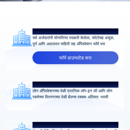
योग्यरित्या स्वाक्षरी केलेला ॲप्लिकेशन फॉर्म
सर्व अर्जदारांनी योग्यरित्या स्वाक्षरी केलेला, फोटोसह अचूक,
पूर्ण आणि अद्ययावत माहिती सह ॲप्लिकेशन फॉर्म भरा
फॉर्म डाउनलोड करा
प्रोसेसिंग फी चेक
लोन ॲप्लिकेशनच्या वेळी प्रारंभिक लॉग-इन फी आणि लोन
रकमेच्या वितरणाच्या वेळी बॅलन्स रक्कम अंतिमतः भरावी
प्रॉपर्टी डॉक्युमेंट्स