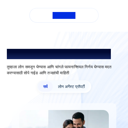
सर्व FAQ पहा
तुमच्या प्रगतीसाठी मार्गदर्शक /सम्मान माहिती
तुम्हाला लोन समजून घेण्यास आणि चांगले फायनान्शियल निर्णय घेण्यास मदत
करण्यासाठी सोपे गाईड आणि तज्ज्ञांची माहिती
सर्व
लोन अगेंस्ट प्रॉपर्टी