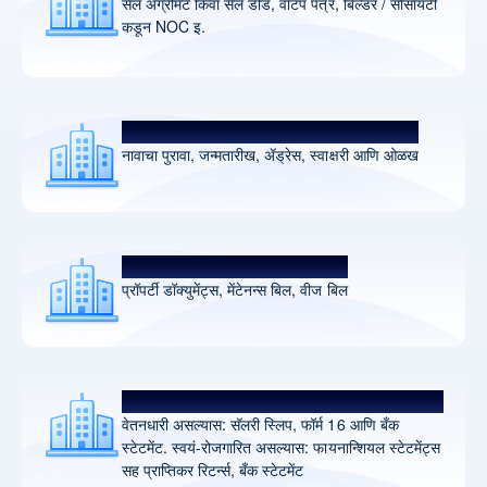
सेल ॲग्रीमेंट किंवा सेल डीड, वाटप पत्र, बिल्डर / सोसायटी
कडून NOC इ.
नो युवर कस्टमर डॉक्युमेंट्स
नावाचा पुरावा, जन्मतारीख, ॲड्रेस, स्वाक्षरी आणि ओळख
निवासी मालकीचा पुरावा
प्रॉपर्टी डॉक्युमेंट्स, मेंटेनन्स बिल, वीज बिल
उत्पन्नाचे डॉक्युमेंट्स
वेतनधारी असल्यास: सॅलरी स्लिप, फॉर्म 16 आणि बँक
स्टेटमेंट. स्वयं-रोजगारित असल्यास: फायनान्शियल स्टेटमेंट्स
सह प्राप्तिकर रिटर्न्स, बँक स्टेटमेंट