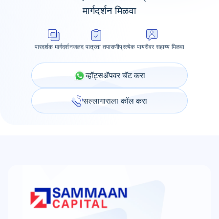
मार्गदर्शन मिळवा
पारदर्शक मार्गदर्शन
जलद पात्रता तपासणी
प्रत्येक पायरीवर सहाय्य मिळवा
व्हॉट्सॲपवर चॅट करा
सल्लागाराला कॉल करा