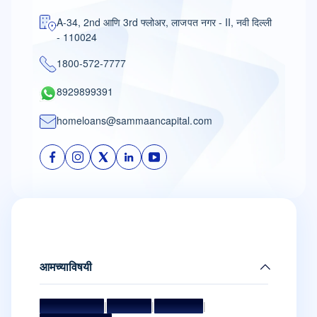
A-34, 2nd आणि 3rd फ्लोअर, लाजपत नगर - II, नवी दिल्ली
- 110024
1800-572-7777
8929899391
homeloans@sammaancapital.com
आमच्याविषयी
मिशन आणि व्हिजन
|
मॅनेजमेंट टीम
|
संचालक मंडळ
|