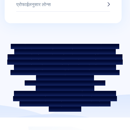
प्रोफाईलनुसार लोन्स
साईटमॅप
फेअर प्रॅक्टिस कोड
बेंचमार्क रेट्स
KYC मार्गदर्शक तत्त्वे
डाउनलोड्स
सेल नोटीस
ऑक्शन पोर्टल
कुकी पॉलिसी
प्रायव्हसी पॉलिसी
अटी व शर्ती
व्हिसल ब्लोअर पॉलिसी
तक्रार पोस्ट करा
तक्रार निवारण पॉलिसी
एन्व्हायरमेंट पॉलिसी
क्वॉलिटी पॉलिसी
सोशल मीडिया पॉलिसी
अस्वीकृती
इंटरेस्ट रेट
इंटरेस्ट रेट पॉलिसी
फी आणि अन्य शुल्क
आवश्यक डॉक्युमेंट
प्रीपेमेंट शुल्क
ROI स्विच पॉलिसी
को-लेंडिंग पॉलिसी
को-लेंडिंग पार्टनरशिप
कर्जदाराचे शिक्षण - SMA/ NPA वर्गीकरण
कर्जदार जागरूकता - RBI ओम्बड्समॅन स्कीम
कर्जदार जागरूकता - प्रॉपर्टी डॉक्युमेंट्स हस्तांतरणाची प्रक्रिया
कॉर्पोरेट गव्हर्नन्स वरील अंतर्गत मार्गदर्शक तत्त्वे
SARFAESI कायदा 2002 अंतर्गत सुरक्षित मालमत्ता
बंद केलेले सर्व्हिस प्रदाता
डिजिटल सोर्सिंग पार्टनर
लिक्विडिटी रिस्क वरील डिस्क्लोजर
डिजिटल सर्व्हिसेस
सीकेवायसी जागरूकता व्हिडिओ
सीकेवायसी जागरुकता फोटो
CSR
भारतातील होम लोकेशन