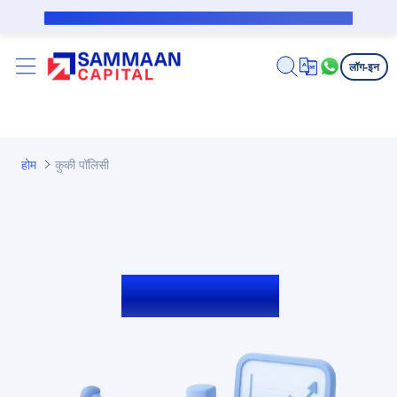
मुख्य घटक वगळा
सबव्हेन्शन कर्जदारासाठी सार्वजनिक सूचना
लॉग-इन
होम
कुकी पॉलिसी
कुकी पॉलिसी