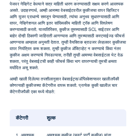
पेजवर नेव्हिगेट केल्याने सत्र माहिती धारण करण्यासाठी सक्षम करणे आवश्यक
असते. उदाहरणार्थ, आम्ही आमच्या वेबसाईटवरील कुकीजचा वापर व्हिजिटर
आणि यूजर प्राधान्ये समजून घेण्यासाठी, त्यांचा अनुभव सुधारण्यासाठी आणि
वापर, नेव्हिगेशनल आणि इतर सांख्यिकीय माहिती ट्रॅक आणि विश्लेषण
करण्यासाठी करतो. याव्यतिरिक्त, कुकीज तुमच्यासाठी SCL साईटवर आणि
बाहेर दोन्ही ठिकाणी जाहिराती आणण्यास आणि तुमच्यासाठी कस्टमाईज्ड फीचर्स
आणण्यास आम्हाला अनुमती देतात. तुम्ही वैयक्तिक ब्राउजर लेव्हलवर कुकीजचा
वापर नियंत्रित करू शकता. तुम्ही कुकीज ॲक्टिव्हेट न करण्याचे किंवा नंतर
कुकीज अक्षम करण्याचे निवडल्यास, तरीही तुम्ही आमच्या वेबसाईटला भेट देऊ
शकता, परंतु वेबसाईटची काही फीचर्स किंवा भाग वापरण्याची तुमची क्षमता
मर्यादित असू शकते.
आम्ही खाली दिलेल्या तपशीलानुसार वेबसाईट्स/ॲप्लिकेशन्सवर खालीलपैकी
कोणत्याही कुकीजच्या कॅटेगरीज वापरू शकतो. प्रत्येक कुकी खालील चार
कॅटेगरीजपैकी एका मध्ये मोडते:
कॅटेगरी
शुल्क
1. आवश्यक
आवश्यक कुकीज (फर्स्ट पार्टी कुकीज) यांना