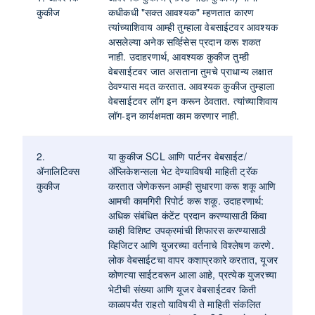
कुकीज
कधीकधी "सक्त आवश्यक" म्हणतात कारण
त्यांच्याशिवाय आम्ही तुम्हाला वेबसाईटवर आवश्यक
असलेल्या अनेक सर्व्हिसेस प्रदान करू शकत
नाही. उदाहरणार्थ, आवश्यक कुकीज तुम्ही
वेबसाईटवर जात असताना तुमचे प्राधान्य लक्षात
ठेवण्यास मदत करतात. आवश्यक कुकीज तुम्हाला
वेबसाईटवर लॉग इन करून ठेवतात. त्यांच्याशिवाय
लॉग-इन कार्यक्षमता काम करणार नाही.
2.
या कुकीज SCL आणि पार्टनर वेबसाईट/
ॲनालिटिक्स
ॲप्लिकेशन्सला भेट देण्याविषयी माहिती ट्रॅक
कुकीज
करतात जेणेकरून आम्ही सुधारणा करू शकू आणि
आमची कामगिरी रिपोर्ट करू शकू. उदाहरणार्थ:
अधिक संबंधित कंटेंट प्रदान करण्यासाठी किंवा
काही विशिष्ट उपक्रमांची शिफारस करण्यासाठी
व्हिजिटर आणि युजरच्या वर्तनाचे विश्लेषण करणे.
लोक वेबसाईटचा वापर कशाप्रकारे करतात, यूजर
कोणत्या साईटवरून आला आहे, प्रत्येक युजरच्या
भेटीची संख्या आणि यूजर वेबसाईटवर किती
काळापर्यंत राहतो याविषयी ते माहिती संकलित