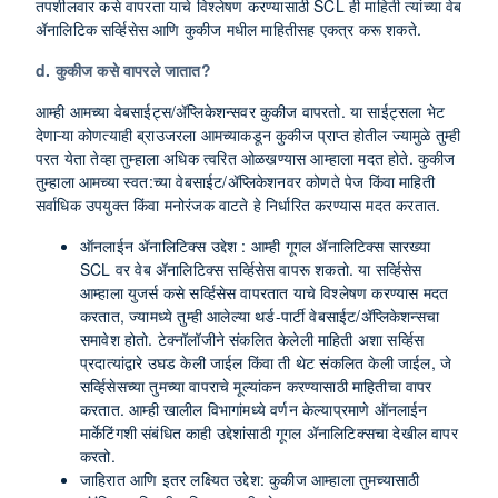
तपशीलवार कसे वापरता याचे विश्लेषण करण्यासाठी SCL ही माहिती त्यांच्या वेब
ॲनालिटिक सर्व्हिसेस आणि कुकीज मधील माहितीसह एकत्र करू शकते.
d. कुकीज कसे वापरले जातात?
आम्ही आमच्या वेबसाईट्स/ॲप्लिकेशन्सवर कुकीज वापरतो. या साईट्सला भेट
देणाऱ्या कोणत्याही ब्राउजरला आमच्याकडून कुकीज प्राप्त होतील ज्यामुळे तुम्ही
परत येता तेव्हा तुम्हाला अधिक त्वरित ओळखण्यास आम्हाला मदत होते. कुकीज
तुम्हाला आमच्या स्वत:च्या वेबसाईट/ॲप्लिकेशनवर कोणते पेज किंवा माहिती
सर्वाधिक उपयुक्त किंवा मनोरंजक वाटते हे निर्धारित करण्यास मदत करतात.
ऑनलाईन ॲनालिटिक्स उद्देश : आम्ही गूगल ॲनालिटिक्स सारख्या
SCL वर वेब ॲनालिटिक्स सर्व्हिसेस वापरू शकतो. या सर्व्हिसेस
आम्हाला युजर्स कसे सर्व्हिसेस वापरतात याचे विश्लेषण करण्यास मदत
करतात, ज्यामध्ये तुम्ही आलेल्या थर्ड-पार्टी वेबसाईट/ॲप्लिकेशन्सचा
समावेश होतो. टेक्नॉलॉजीने संकलित केलेली माहिती अशा सर्व्हिस
प्रदात्यांद्वारे उघड केली जाईल किंवा ती थेट संकलित केली जाईल, जे
सर्व्हिसेसच्या तुमच्या वापराचे मूल्यांकन करण्यासाठी माहितीचा वापर
करतात. आम्ही खालील विभागांमध्ये वर्णन केल्याप्रमाणे ऑनलाईन
मार्केटिंगशी संबंधित काही उद्देशांसाठी गूगल ॲनालिटिक्सचा देखील वापर
करतो.
जाहिरात आणि इतर लक्ष्यित उद्देश: कुकीज आम्हाला तुमच्यासाठी