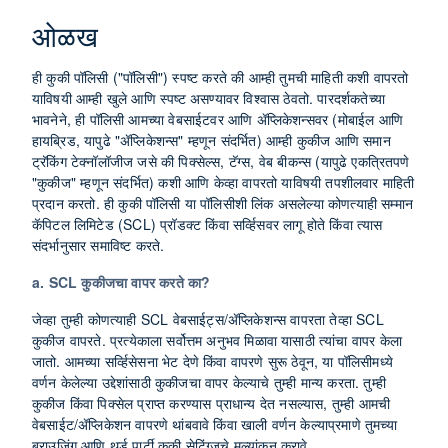
ओळख
ही कुकी पॉलिसी ("पॉलिसी") स्पष्ट करते की आम्ही तुमची माहिती कशी वापरतो
याविषयी आम्ही खुले आणि स्पष्ट असण्यावर विश्वास ठेवतो. पारदर्शकतेच्या
भावनेने, ही पॉलिसी आमच्या वेबसाईटवर आणि ॲप्लिकेशन्सवर (मोबाईल आणि
हायब्रिड, यापुढे "ॲप्लिकेशन्स" म्हणून संदर्भित) आम्ही कुकीज आणि समान
ट्रॅकिंग टेक्नॉलॉजीज जसे की पिक्सेल्स, टॅग्स, वेब बीकन्स (यापुढे एकत्रितपणे
"कुकीज" म्हणून संदर्भित) कशी आणि केव्हा वापरतो याविषयी तपशीलवार माहिती
प्रदान करतो. ही कुकी पॉलिसी या पॉलिसीशी लिंक असलेल्या कोणत्याही सम्मान
कॅपिटल लिमिटेड (SCL) प्रॉडक्ट किंवा सर्व्हिसवर लागू होते किंवा त्यास
संदर्भानुसार समाविष्ट करते.
a. SCL कुकीजचा वापर करते का?
जेव्हा तुम्ही कोणत्याही SCL वेबसाईट्स/ॲप्लिकेशन्स वापरता तेव्हा SCL
कुकीज वापरते. प्रत्येकाला सर्वोत्तम अनुभव मिळावा यासाठी त्यांचा वापर केला
जातो. आमच्या सर्व्हिसेसना भेट देणे किंवा वापरणे सुरू ठेवून, या पॉलिसीमध्ये
वर्णन केलेल्या उद्देशांसाठी कुकीजचा वापर केल्याचे तुम्ही मान्य करता. तुम्ही
कुकीज किंवा पिक्सेल प्राप्त करण्यास प्राधान्य देत नसल्यास, तुम्ही आमची
वेबसाईट/ॲप्लिकेशन वापरणे थांबवावे किंवा खाली वर्णन केल्याप्रमाणे तुमच्या
ब्राउजिंग आणि थर्ड पार्टी कुकी सेटिंग्जचे मूल्यांकन करावे.