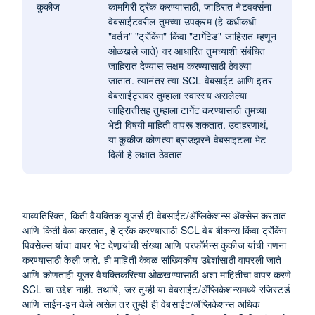
कुकीज
कामगिरी ट्रॅक करण्यासाठी, जाहिरात नेटवर्क्सना
वेबसाईटवरील तुमच्या उपक्रम (हे कधीकधी
"वर्तन" "ट्रॅकिंग" किंवा "टार्गेटेड" जाहिरात म्हणून
ओळखले जाते) वर आधारित तुमच्याशी संबंधित
जाहिरात देण्यास सक्षम करण्यासाठी ठेवल्या
जातात. त्यानंतर त्या SCL वेबसाईट आणि इतर
वेबसाईट्सवर तुम्हाला स्वारस्य असलेल्या
जाहिरातीसह तुम्हाला टार्गेट करण्यासाठी तुमच्या
भेटी विषयी माहिती वापरू शकतात. उदाहरणार्थ,
या कुकीज कोणत्या ब्राउझरने वेबसाइटला भेट
दिली हे लक्षात ठेवतात
याव्यतिरिक्त, किती वैयक्तिक यूजर्स ही वेबसाईट/ॲप्लिकेशन्स ॲक्सेस करतात
आणि किती वेळा करतात, हे ट्रॅक करण्यासाठी SCL वेब बीकन्स किंवा ट्रॅकिंग
पिक्सेल्स यांचा वापर भेट देणार्‍यांची संख्या आणि परफॉर्मन्स कुकीज यांची गणना
करण्यासाठी केली जाते. ही माहिती केवळ सांख्यिकीय उद्देशांसाठी वापरली जाते
आणि कोणताही यूजर वैयक्तिकरित्या ओळखण्यासाठी अशा माहितीचा वापर करणे
SCL चा उद्देश नाही. तथापि, जर तुम्ही या वेबसाईट/ॲप्लिकेशन्समध्ये रजिस्टर्ड
आणि साईन-इन केले असेल तर तुम्ही ही वेबसाईट/ॲप्लिकेशन्स अधिक