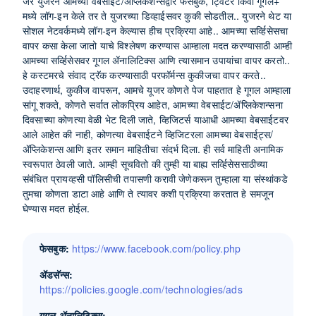
जर युजरने आमच्या वेबसाईट/ॲप्लिकेशन्सद्वारे फेसबुक, ट्विटर किंवा गूगल+
मध्ये लॉग-इन केले तर ते युजरच्या डिव्हाईसवर कुकी सोडतील.. युजरने थेट या
सोशल नेटवर्कमध्ये लॉग-इन केल्यास हीच प्रक्रिया आहे.. आमच्या सर्व्हिसेसचा
वापर कसा केला जातो याचे विश्लेषण करण्यास आम्हाला मदत करण्यासाठी आम्ही
आमच्या सर्व्हिसेसवर गूगल ॲनालिटिक्स आणि त्यासमान उपायांचा वापर करतो..
हे कस्टमरचे संवाद ट्रॅक करण्यासाठी परफॉर्मन्स कुकीजचा वापर करते..
उदाहरणार्थ, कुकीज वापरून, आमचे यूजर कोणते पेज पाहतात हे गूगल आम्हाला
सांगू शकते, कोणते सर्वात लोकप्रिय आहेत, आमच्या वेबसाईट/ॲप्लिकेशन्सना
दिवसाच्या कोणत्या वेळी भेट दिली जाते, व्हिजिटर्स याआधी आमच्या वेबसाईटवर
आले आहेत की नाही, कोणत्या वेबसाईटने व्हिजिटरला आमच्या वेबसाईट्स/
ॲप्लिकेशन्स आणि इतर समान माहितीचा संदर्भ दिला. ही सर्व माहिती अनामिक
स्वरूपात ठेवली जाते. आम्ही सूचवितो की तुम्ही या बाह्य सर्व्हिसेससाठीच्या
संबंधित प्रायव्हसी पॉलिसीची तपासणी करावी जेणेकरून तुम्हाला या संस्थांकडे
तुमचा कोणता डाटा आहे आणि ते त्यावर कशी प्रक्रिया करतात हे समजून
घेण्यास मदत होईल.
फेसबुक:
https://www.facebook.com/policy.php
ॲडसॅन्स:
https://policies.google.com/technologies/ads
गूगल ॲनालिटिक्स: