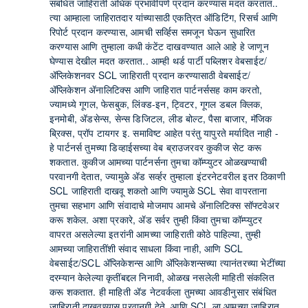
संबंधित जाहिराती अधिक प्रभावीपणे प्रदान करण्यास मदत करतात..
त्या आम्हाला जाहिरातदार यांच्यासाठी एकत्रित ऑडिटिंग, रिसर्च आणि
रिपोर्ट प्रदान करण्यास, आमची सर्व्हिस समजून घेऊन सुधारित
करण्यास आणि तुम्हाला कधी कंटेंट दाखवण्यात आले आहे हे जाणून
घेण्यास देखील मदत करतात.. आम्ही थर्ड पार्टी पब्लिशर वेबसाईट/
ॲप्लिकेशनवर SCL जाहिराती प्रदान करण्यासाठी वेबसाईट/
ॲप्लिकेशन ॲनालिटिक्स आणि जाहिरात पार्टनर्ससह काम करतो,
ज्यामध्ये गूगल, फेसबुक, लिंक्ड-इन, ट्विटर, गूगल डबल क्लिक,
इनमोबी, ॲडसेन्स, सेन्स डिजिटल, लीड बोल्ट, पैसा बाजार, मॅजिक
ब्रिक्स, प्रॉप टायगर इ. समाविष्ट आहेत परंतु यापुरते मर्यादित नाही -
हे पार्टनर्स तुमच्या डिव्हाईसच्या वेब ब्राउजरवर कुकीज सेट करू
शकतात. कुकीज आमच्या पार्टनर्सना तुमचा कॉम्प्युटर ओळखण्याची
परवानगी देतात, ज्यामुळे ॲड सर्व्हर तुम्हाला इंटरनेटवरील इतर ठिकाणी
SCL जाहिराती दाखवू शकतो आणि ज्यामुळे SCL सेवा वापरताना
तुमचा सहभाग आणि संवादाचे मोजमाप आमचे ॲनालिटिक्स सॉफ्टवेअर
करू शकेल. अशा प्रकारे, ॲड सर्वर तुम्ही किंवा तुमचा कॉम्प्युटर
वापरत असलेल्या इतरांनी आमच्या जाहिराती कोठे पाहिल्या, तुम्ही
आमच्या जाहिरातींशी संवाद साधला किंवा नाही, आणि SCL
वेबसाईट/SCL ॲप्लिकेशन्स आणि ॲप्लिकेशन्सच्या त्यानंतरच्या भेटींच्या
दरम्यान केलेल्या कृतींबद्दल निनावी, ओळख नसलेली माहिती संकलित
करू शकतात. ही माहिती ॲड नेटवर्कला तुमच्या आवडीनुसार संबंधित
जाहिराती दाखवण्यास परवानगी देते, आणि SCL ला आमच्या जाहिरात