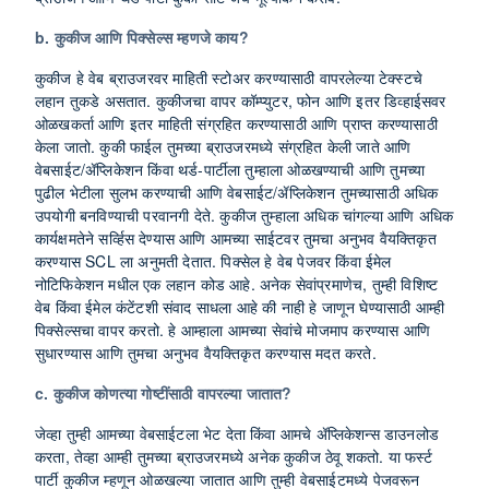
b. कुकीज आणि पिक्सेल्स म्हणजे काय?
कुकीज हे वेब ब्राउजरवर माहिती स्टोअर करण्यासाठी वापरलेल्या टेक्स्टचे
लहान तुकडे असतात. कुकीजचा वापर कॉम्प्युटर, फोन आणि इतर डिव्हाईसवर
ओळखकर्ता आणि इतर माहिती संग्रहित करण्यासाठी आणि प्राप्त करण्यासाठी
केला जातो. कुकी फाईल तुमच्या ब्राउजरमध्ये संग्रहित केली जाते आणि
वेबसाईट/ॲप्लिकेशन किंवा थर्ड-पार्टीला तुम्हाला ओळखण्याची आणि तुमच्या
पुढील भेटीला सुलभ करण्याची आणि वेबसाईट/ॲप्लिकेशन तुमच्यासाठी अधिक
उपयोगी बनविण्याची परवानगी देते. कुकीज तुम्हाला अधिक चांगल्या आणि अधिक
कार्यक्षमतेने सर्व्हिस देण्यास आणि आमच्या साईटवर तुमचा अनुभव वैयक्तिकृत
करण्यास SCL ला अनुमती देतात. पिक्सेल हे वेब पेजवर किंवा ईमेल
नोटिफिकेशन मधील एक लहान कोड आहे. अनेक सेवांप्रमाणेच, तुम्ही विशिष्ट
वेब किंवा ईमेल कंटेंटशी संवाद साधला आहे की नाही हे जाणून घेण्यासाठी आम्ही
पिक्सेल्सचा वापर करतो. हे आम्हाला आमच्या सेवांचे मोजमाप करण्यास आणि
सुधारण्यास आणि तुमचा अनुभव वैयक्तिकृत करण्यास मदत करते.
c. कुकीज कोणत्या गोष्टींसाठी वापरल्या जातात?
जेव्हा तुम्ही आमच्या वेबसाईटला भेट देता किंवा आमचे ॲप्लिकेशन्स डाउनलोड
करता, तेव्हा आम्ही तुमच्या ब्राउजरमध्ये अनेक कुकीज ठेवू शकतो. या फर्स्ट
पार्टी कुकीज म्हणून ओळखल्या जातात आणि तुम्ही वेबसाईटमध्ये पेजवरून