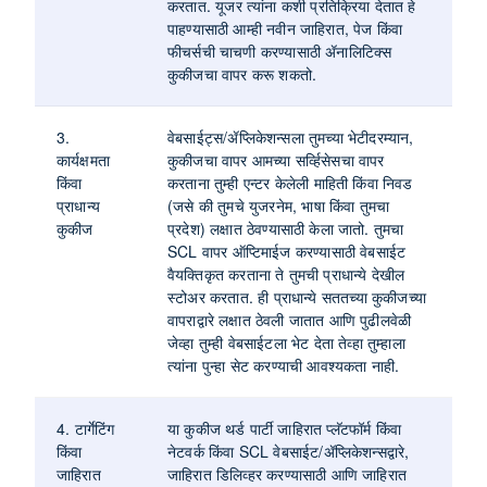
करतात. यूजर त्यांना कशी प्रतिक्रिया देतात हे
पाहण्यासाठी आम्ही नवीन जाहिरात, पेज किंवा
फीचर्सची चाचणी करण्यासाठी ॲनालिटिक्स
कुकीजचा वापर करू शकतो.
3.
वेबसाईट्स/ॲप्लिकेशन्सला तुमच्या भेटीदरम्यान,
कार्यक्षमता
कुकीजचा वापर आमच्या सर्व्हिसेसचा वापर
किंवा
करताना तुम्ही एन्टर केलेली माहिती किंवा निवड
प्राधान्य
(जसे की तुमचे युजरनेम, भाषा किंवा तुमचा
कुकीज
प्रदेश) लक्षात ठेवण्यासाठी केला जातो. तुमचा
SCL वापर ऑप्टिमाईज करण्यासाठी वेबसाईट
वैयक्तिकृत करताना ते तुमची प्राधान्ये देखील
स्टोअर करतात. ही प्राधान्ये सततच्या कुकीजच्या
वापराद्वारे लक्षात ठेवली जातात आणि पुढीलवेळी
जेव्हा तुम्ही वेबसाईटला भेट देता तेव्हा तुम्हाला
त्यांना पुन्हा सेट करण्याची आवश्यकता नाही.
4. टार्गेटिंग
या कुकीज थर्ड पार्टी जाहिरात प्लॅटफॉर्म किंवा
किंवा
नेटवर्क किंवा SCL वेबसाईट/ॲप्लिकेशन्सद्वारे,
जाहिरात
जाहिरात डिलिव्हर करण्यासाठी आणि जाहिरात