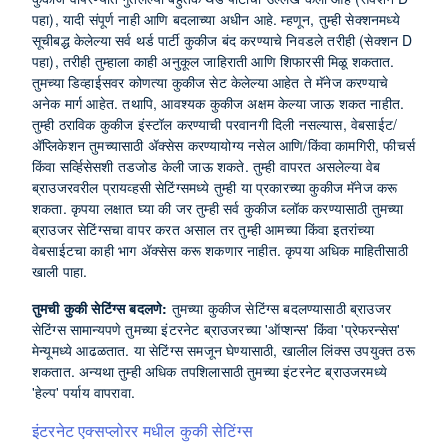
पहा), यादी संपूर्ण नाही आणि बदलाच्या अधीन आहे. म्हणून, तुम्ही सेक्शनमध्ये
सूचीबद्ध केलेल्या सर्व थर्ड पार्टी कुकीज बंद करण्याचे निवडले तरीही (सेक्शन D
पहा), तरीही तुम्हाला काही अनुकूल जाहिराती आणि शिफारसी मिळू शकतात.
तुमच्या डिव्हाईसवर कोणत्या कुकीज सेट केलेल्या आहेत ते मॅनेज करण्याचे
अनेक मार्ग आहेत. तथापि, आवश्यक कुकीज अक्षम केल्या जाऊ शकत नाहीत.
तुम्ही ठराविक कुकीज इंस्टॉल करण्याची परवानगी दिली नसल्यास, वेबसाईट/
ॲप्लिकेशन तुमच्यासाठी ॲक्सेस करण्यायोग्य नसेल आणि/किंवा कामगिरी, फीचर्स
किंवा सर्व्हिसेसशी तडजोड केली जाऊ शकते. तुम्ही वापरत असलेल्या वेब
ब्राउजरवरील प्रायव्हसी सेटिंग्समध्ये तुम्ही या प्रकारच्या कुकीज मॅनेज करू
शकता. कृपया लक्षात घ्या की जर तुम्ही सर्व कुकीज ब्लॉक करण्यासाठी तुमच्या
ब्राउजर सेटिंग्सचा वापर करत असाल तर तुम्ही आमच्या किंवा इतरांच्या
वेबसाईटचा काही भाग ॲक्सेस करू शकणार नाहीत. कृपया अधिक माहितीसाठी
खाली पाहा.
तुमची कुकी सेटिंग्स बदलणे:
तुमच्या कुकीज सेटिंग्स बदलण्यासाठी ब्राउजर
सेटिंग्स सामान्यपणे तुमच्या इंटरनेट ब्राउजरच्या 'ऑप्शन्स' किंवा 'प्रेफरन्सेस'
मेन्यूमध्ये आढळतात. या सेटिंग्स समजून घेण्यासाठी, खालील लिंक्स उपयुक्त ठरू
शकतात. अन्यथा तुम्ही अधिक तपशिलासाठी तुमच्या इंटरनेट ब्राउजरमध्ये
'हेल्प' पर्याय वापरावा.
इंटरनेट एक्सप्लोरर मधील कुकी सेटिंग्स