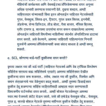
मोहिमांची कार्यक्षमता आणि वेबसाईटचा/ॲप्लिकेशन्सचा वापर अनुभव
अधिक प्रभावी करण्यास परवानगी देते. दुसर्‍या शब्दात, आम्ही
जाहिरातदार यांच्यासाठी किंवा इतर ऑनलाईन जाहिरात नेटवर्कसाठी
गूगल, फेसबुक, लिंक्ड-इन, ट्विटर, गूगल डबल क्लिक, इनमोबी,
ॲडसेन्स, सेन्स डिजिटल, लीड बोल्ट, पैसा बाजार, मॅजिक ब्रिक्स,
प्रॉप टायगर इ. सारख्या उपायांचा वापर करून दाखवलेल्या आमच्या
ऑनलाईन जाहिराती विषयीच्या माहितीच्या संदर्भात ॲनालिटिक्स डाटाचा
वापर करतो. असे केल्याने, आमच्या जाहिराती पाहिल्यानंतर निनावी
युजर्सनी आमच्या/ॲप्लिकेशन्सशी कसा संवाद साधला हे आम्ही समजू
शकतो.
e. SCL कोणत्या थर्ड-पार्टी कुकीजचा वापर करते?
कृपया लक्षात घ्या की थर्ड पार्टी (जाहिरात नेटवर्क्स आणि वेब ट्रॅफिक विश्लेषण
सर्व्हिसेस सारख्या बाह्य सर्व्हिसेसचे प्रदाते) आमच्या सर्व्हिसेसवर देखील
कुकीजचा वापर करू शकतात.. तसेच, लक्षात घ्या की कुकीज, पिक्सेल आणि
समान तंत्रज्ञानाचे नाव वेळेनुसार बदलू शकते.. आम्ही तुमच्या डिव्हाईसवर
कुकीज ठेवू शकणाऱ्या सर्व्हिस जाहिरातीसाठी आम्हाला मदत करण्यासाठी
विश्वसनीय पार्टनर्सचा वापर करतो.. आम्ही सोशल नेटवर्कमधून आमच्या
स्वत:च्या पेजमध्ये कंटेंट घेऊन जातो, जसे की एम्बेडेड फेसबुक फीड.. फेसबुक,
गूगल इ. सारखे सोशल नेटवर्क तुमच्या मशीनवर कुकीज देखील ठेवू शकतात..