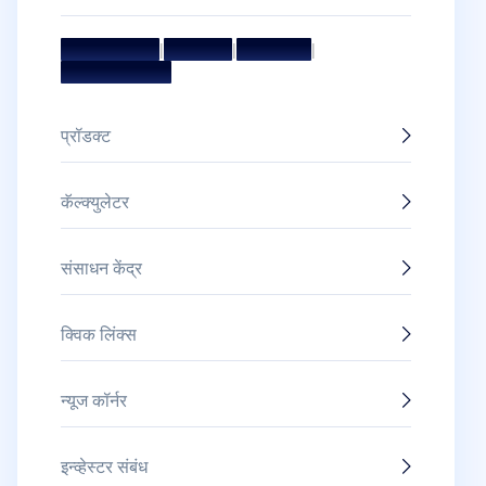
मिशन आणि व्हिजन
|
मॅनेजमेंट टीम
|
संचालक मंडळ
|
पुरस्कार आणि सन्मान
प्रॉडक्ट
कॅल्क्युलेटर
संसाधन केंद्र
क्विक लिंक्स
न्यूज कॉर्नर
इन्व्हेस्टर संबंध