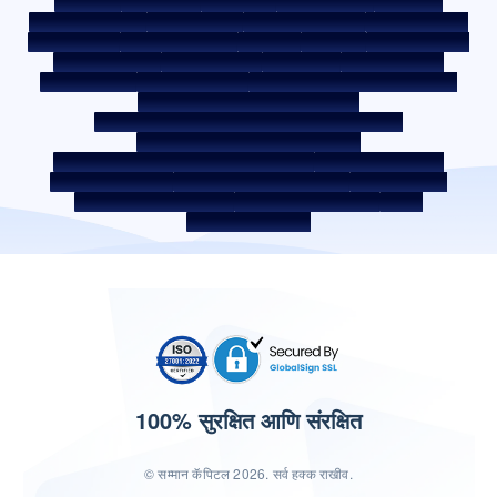
सेल नोटीस
ऑक्शन पोर्टल
कुकी पॉलिसी
प्रायव्हसी पॉलिसी
अटी व शर्ती
व्हिसल ब्लोअर पॉलिसी
तक्रार पोस्ट करा
तक्रार निवारण पॉलिसी
एन्व्हायरमेंट पॉलिसी
क्वॉलिटी पॉलिसी
सोशल मीडिया पॉलिसी
अस्वीकृती
इंटरेस्ट रेट
इंटरेस्ट रेट पॉलिसी
फी आणि अन्य शुल्क
आवश्यक डॉक्युमेंट
प्रीपेमेंट शुल्क
ROI स्विच पॉलिसी
को-लेंडिंग पॉलिसी
को-लेंडिंग पार्टनरशिप
कर्जदाराचे शिक्षण - SMA/ NPA वर्गीकरण
कर्जदार जागरूकता - RBI ओम्बड्समॅन स्कीम
कर्जदार जागरूकता - प्रॉपर्टी डॉक्युमेंट्स हस्तांतरणाची प्रक्रिया
कॉर्पोरेट गव्हर्नन्स वरील अंतर्गत मार्गदर्शक तत्त्वे
SARFAESI कायदा 2002 अंतर्गत सुरक्षित मालमत्ता
बंद केलेले सर्व्हिस प्रदाता
डिजिटल सोर्सिंग पार्टनर
लिक्विडिटी रिस्क वरील डिस्क्लोजर
डिजिटल सर्व्हिसेस
सीकेवायसी जागरूकता व्हिडिओ
सीकेवायसी जागरुकता फोटो
CSR
भारतातील होम लोकेशन
100% सुरक्षित आणि संरक्षित
© सम्मान कॅपिटल 2026. सर्व हक्क राखीव.