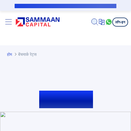
मुख्य घटक वगळा
सबव्हेन्शन कर्जदारासाठी सार्वजनिक सूचना
लॉग-इन
होम
बेंचमार्क रेट्स
बेंचमार्क रेट्स