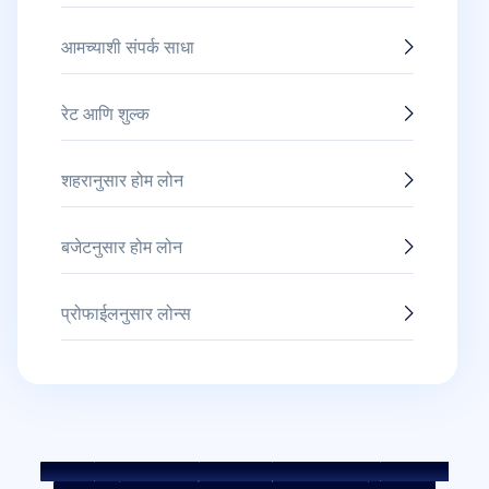
आमच्याशी संपर्क साधा
रेट आणि शुल्क
शहरानुसार होम लोन
बजेटनुसार होम लोन
प्रोफाईलनुसार लोन्स
साईटमॅप
फेअर प्रॅक्टिस कोड
बेंचमार्क रेट्स
KYC मार्गदर्शक तत्त्वे
डाउनलोड्स