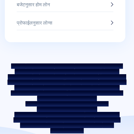
बजेटनुसार होम लोन
प्रोफाईलनुसार लोन्स
साईटमॅप
फेअर प्रॅक्टिस कोड
बेंचमार्क रेट्स
KYC मार्गदर्शक तत्त्वे
डाउनलोड्स
सेल नोटीस
ऑक्शन पोर्टल
कुकी पॉलिसी
प्रायव्हसी पॉलिसी
अटी व शर्ती
व्हिसल ब्लोअर पॉलिसी
तक्रार पोस्ट करा
तक्रार निवारण पॉलिसी
एन्व्हायरमेंट पॉलिसी
क्वॉलिटी पॉलिसी
सोशल मीडिया पॉलिसी
अस्वीकृती
इंटरेस्ट रेट
इंटरेस्ट रेट पॉलिसी
फी आणि अन्य शुल्क
आवश्यक डॉक्युमेंट
प्रीपेमेंट शुल्क
ROI स्विच पॉलिसी
को-लेंडिंग पॉलिसी
को-लेंडिंग पार्टनरशिप
कर्जदाराचे शिक्षण - SMA/ NPA वर्गीकरण
कर्जदार जागरूकता - RBI ओम्बड्समॅन स्कीम
कर्जदार जागरूकता - प्रॉपर्टी डॉक्युमेंट्स हस्तांतरणाची प्रक्रिया
कॉर्पोरेट गव्हर्नन्स वरील अंतर्गत मार्गदर्शक तत्त्वे
SARFAESI कायदा 2002 अंतर्गत सुरक्षित मालमत्ता
बंद केलेले सर्व्हिस प्रदाता
डिजिटल सोर्सिंग पार्टनर
लिक्विडिटी रिस्क वरील डिस्क्लोजर
डिजिटल सर्व्हिसेस
सीकेवायसी जागरूकता व्हिडिओ
सीकेवायसी जागरुकता फोटो
CSR
भारतातील होम लोकेशन