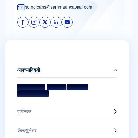
homeloans@sammaancapital.com
आमच्याविषयी
मिशन आणि व्हिजन
|
मॅनेजमेंट टीम
|
संचालक मंडळ
|
पुरस्कार आणि सन्मान
प्रॉडक्ट
कॅल्क्युलेटर