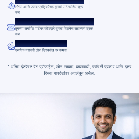
सोप्या आणि जलद प्रक्रियेसह तुमची पार्टनरशिप सुरू
करा
युनिक रेफरल कोड
तुमच्या समर्पित पार्टनर कोडद्वारे तुमचा बिझनेस सहजपणे ट्रॅक
करा
आकर्षक कमिशन
प्रत्येक यशस्वी लोन डिस्बर्सल वर कमवा
* अंतिम इंटरेस्ट रेट प्रोफाईल, लोन रक्कम, कालावधी, प्रॉपर्टी प्रकार आणि इतर
रिस्क मापदंडांवर अवलंबून असेल.