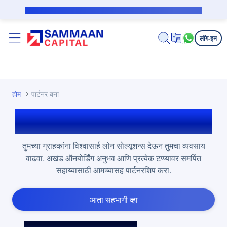
मुख्य घटक वगळा
सबव्हेन्शन कर्जदारासाठी सार्वजनिक सूचना
लॉग-इन
होम
पार्टनर बना
सम्मान कॅपिटलसह पार्टनर बना
तुमच्या ग्राहकांना विश्वासार्ह लोन सोल्यूशन्स देऊन तुमचा व्यवसाय
वाढवा. अखंड ऑनबोर्डिंग अनुभव आणि प्रत्येक टप्प्यावर समर्पित
सहाय्यासाठी आमच्यासह पार्टनरशिप करा.
आता सहभागी व्हा
जलद ऑनबोर्डिंग