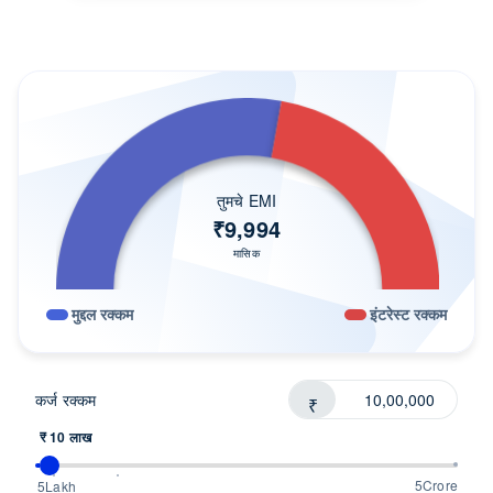
सोप्या टप्प्यांमध्ये लोन मिळवा
नजीकची शाखा
प्रोसेसिंग फी
बजेटनुसार लोन्स
तुमच्यासाठी योग्य लोन शोधा
तुमचे EMI
ग्राहक रिव्ह्यूज
₹
9,994
FAQs
मासिक
लोन्स समजून घ्या
मुद्दल रक्कम
इंटरेस्ट रक्कम
सल्लागाराशी संपर्क साधा
कर्ज रक्कम
₹
₹ 10 लाख
5Crore
5Lakh