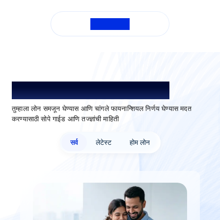
सर्व FAQ पहा
लोन समजून घ्या. अधिक चांगले निवडा.
तुम्हाला लोन समजून घेण्यास आणि चांगले फायनान्शियल निर्णय घेण्यास मदत
करण्यासाठी सोपे गाईड आणि तज्ज्ञांची माहिती
सर्व
लेटेस्ट
होम लोन