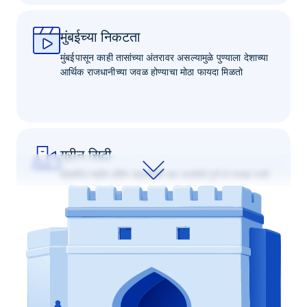
मुंबईच्या निकटता
मुंबईपासून काही तासांच्या अंतरावर असल्यामुळे पुण्याला देशाच्या
आर्थिक राजधानीच्या जवळ होण्याचा मोठा फायदा मिळतो
ग्रीन सिटी
देशातील सर्वात हरित शहरांपैकी एक असलेले पुणे हे स्वच्छ रस्ते
आणि नागरिक केंद्रित उपक्रमांसाठी परिचित आहे.
जीवनाची गुणवत्ता
पुणे हे त्याच्या आनंददायक हवामान, हरित जागा आणि सांस्कृतिक
समृद्धीसाठी ओळखले जाते, ज्यामुळे ते जगण्यासाठी आकर्षक