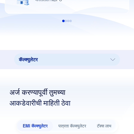
कॅल्क्युलेटर
कॅल्क्युलेटर
आमची शाखा
अर्ज करण्यापूर्वी तुमच्या
रिअल इस्टेट
आकडेवारीची माहिती ठेवा
महत्त्वाचे लाभ
इंटरेस्ट रेट्स
EMI कॅल्क्युलेटर
पात्रता कॅल्क्युलेटर
टॅक्स लाभ
आवश्यक डॉक्युमेंट्स