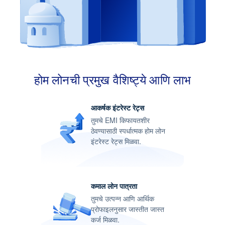
ठिकाण बनते
उच्च भाडे परतावा
विद्यार्थी आणि व्यावसायिकांच्या वाढत्या संख्येमुळे पुण्यातील रेंटल
होम लोनची प्रमुख वैशिष्ट्ये आणि लाभ
मार्केटची मागणी खूप जास्त आहे
आकर्षक इंटरेस्ट रेट्स
तुमचे EMI किफायतशीर
ठेवण्यासाठी स्पर्धात्मक होम लोन
इंटरेस्ट रेट्स मिळवा.
कमाल लोन पात्रता
तुमचे उत्पन्न आणि आर्थिक
प्रोफाइलनुसार जास्तीत जास्त
कर्ज मिळवा.