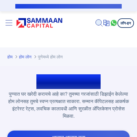
मुख्य घटक वगळा
सबव्हेन्शन कर्जदारासाठी सार्वजनिक सूचना
लॉग-इन
होम
होम लोन
पुणेमध्ये होम लोन
पुणेमध्ये होम लोन
पुण्यात घर खरेदी करायचे आहे का? तुमच्या गरजांसाठी डिझाईन केलेल्या
होम लोनसह तुमचे स्वप्न प्रत्यक्षात साकारा. सम्मान कॅपिटलसह आकर्षक
इंटरेस्ट रेट्स, लवचिक कालावधी आणि सुरळीत ॲप्लिकेशन प्रोसेस
मिळवा.