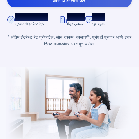
आत्ताच अप्लाय करा
*8.75% प्रति वर्ष.
10,000+
शून्य
सुरुवातीचे इंटरेस्ट रेट्स
मंजूर प्रकल्प
छुपे शुल्क
* अंतिम इंटरेस्ट रेट प्रोफाईल, लोन रक्कम, कालावधी, प्रॉपर्टी प्रकार आणि इतर
रिस्क मापदंडांवर अवलंबून असेल.