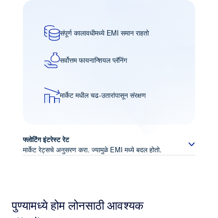
संपूर्ण कालावधीमध्ये EMI समान राहतो
सर्वोत्तम फायनान्शियल प्लॅनिंग
मार्केट मधील चढ-उतारांपासून संरक्षण
फ्लोटिंग इंटरेस्ट रेट
मार्केट रेट्सचे अनुसरण करा. ज्यामुळे EMI मध्ये बदल होतो.
मार्केट स्थितीशी निगडित इंटरेस्ट
पुण्यामध्ये होम लोनसाठी आवश्यक
दर कमी झाल्यास त्याचा फायदा मिळवण्याची संधी