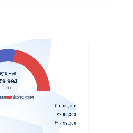
तुमचे EMI
₹
9,994
मासिक
रक्कम
इंटरेस्ट रक्कम
₹
10,00,000
₹
7,99,008
₹
17,99,008