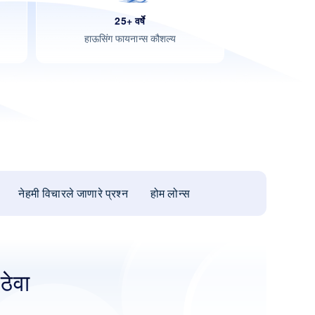
25+ वर्षे
हाऊसिंग फायनान्स कौशल्य
नेहमी विचारले जाणारे प्रश्न
होम लोन्स
सिटी होम लोन
तुमच्
ठेवा