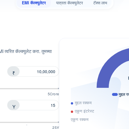
EMI कॅल्क्युलेटर
पात्रता कॅल्क्युलेटर
टॅक्स लाभ
्वरित कॅल्क्युलेट करा. तुमच्या
₹
5Crore
मुद्दल 
मुद्दल रक्कम
Y
एकूण इंटरेस्ट
एकूण रक्कम
25Y