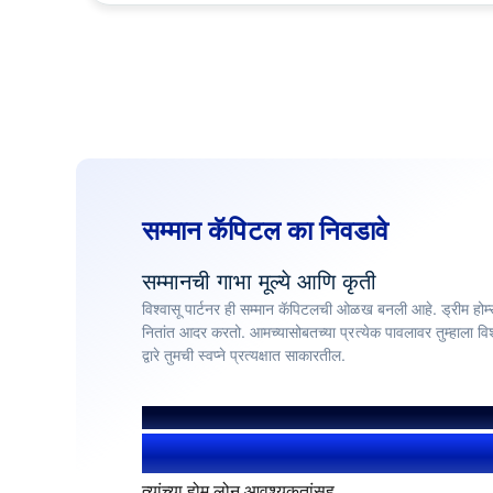
सम्मान कॅपिटल का निवडावे
सम्मानची गाभा मूल्ये आणि कृती
विश्वासू पार्टनर ही सम्मान कॅपिटलची ओळख बनली आहे. ड्रीम होम्स 
नितांत आदर करतो. आमच्यासोबतच्या प्रत्येक पावलावर तुम्हाला वि
द्वारे तुमची स्वप्ने प्रत्यक्षात साकारतील.
आम्ही मदत केली आहे
1.4+ दशलक्ष यूजर
त्यांच्या होम लोन आवश्यकतांसह