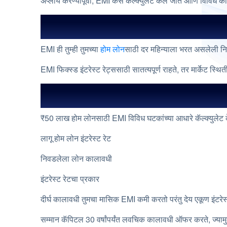
अप्लाय करण्यापूर्वी, EMI कसे कॅल्क्युलेट केले जाते आणि विविध का
होम लोन EMI म्हणजे काय?
EMI ही तुम्ही तुमच्या
होम लोन
साठी दर महिन्याला भरत असलेली निश
EMI फिक्स्ड इंटरेस्ट रेट्ससाठी सातत्यपूर्ण राहते, तर मार्केट स्थित
₹50 लाखांच्या होम लोनसाठी EMI 
₹50 लाख होम लोनसाठी EMI विविध घटकांच्या आधारे कॅल्क्युलेट 
लागू होम लोन इंटरेस्ट रेट
निवडलेला लोन कालावधी
इंटरेस्ट रेटचा प्रकार
दीर्घ कालावधी तुमचा मासिक EMI कमी करतो परंतु देय एकूण इंटरेस
सम्मान कॅपिटल 30 वर्षांपर्यंत लवचिक कालावधी ऑफर करते, ज्यामुळे