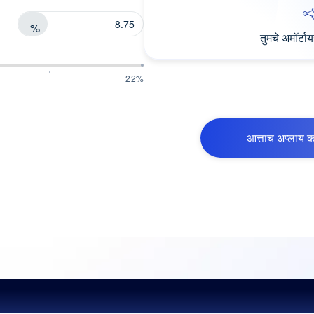
%
तुमचे अमॉर्ट
22%
आत्ताच अप्लाय क
लावधीवर आधारित ₹50 लाख होम लोन 