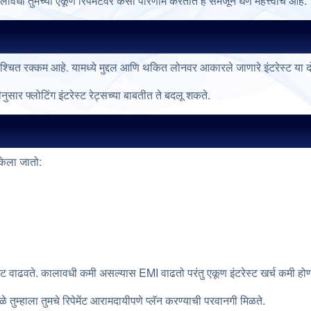
लावधी तुमच्या एकूण रिपेमेंटवर कसा परिणाम करतात हे समजून घेणे महत्त्वाचे आहे.
्चित रक्कम आहे. यामध्ये मुद्दल आणि थकित लोनवर आकारले जाणारे इंटरेस्ट या द
ीनुसार फ्लोटिंग इंटरेस्ट रेट्सच्या बाबतीत ते बदलू शकते.
कसे कॅल्क्युलेट केले जाते
केला जातो:
्ट वाढवते. कालावधी कमी असल्यास EMI वाढतो परंतु एकूण इंटरेस्ट खर्च कमी होण
 तुम्हाला तुमचे रिपेमेंट आरामदायीपणे प्लॅन करण्याची परवानगी मिळते.