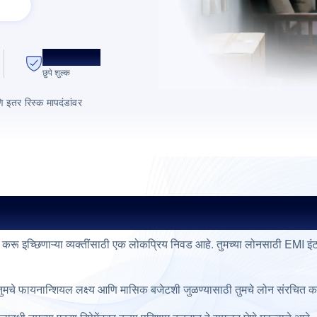
पारदर्शक शुल्क
छुपे शुल्क
णि इतर रिस्क मापदंडांवर
रण करू इच्छिणाऱ्या व्यक्तींसाठी एक लोकप्रिय निवड आहे. तुमच्या लोनसाठी EMI 
्ही तुमचे फायनान्शियल लक्ष्य आणि मासिक बजेटशी जुळण्यासाठी तुमचे लोन संरचित