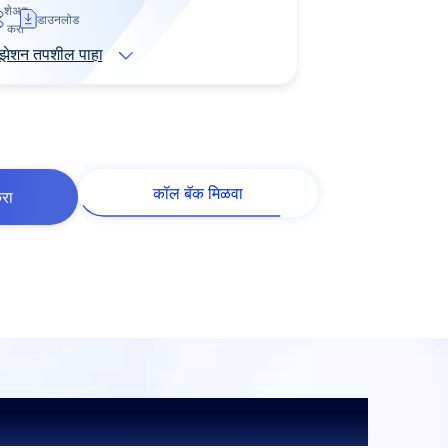
शेअर
डाउनलोड
करा
ायझेशन तपशील पाहा
कॉल बॅक मिळवा
रा
EMI