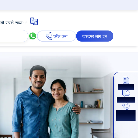
शी संपर्क साधा
कॉल करा
कस्टमर लॉग-इन
अप्लाय करा
आता चॅट करा
परत कॉल
मिळवा