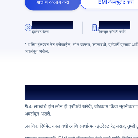
आत्ताच अप्लाय करा
EMI कॅल्क्युलेट करा
8.75% p.a. पासून पुढे
10K+ प्रोजेक्ट्स
इंटरेस्ट रेट्स
विस्तृत प्रॉपर्टी पर्याय
* अंतिम इंटरेस्ट रेट प्रोफाईल, लोन रक्कम, कालावधी, प्रॉपर्टी प्रकार आ
अवलंबून असेल.
₹50 लाख होम लोन ओव्हरव्ह्यू
₹50 लाखांचे होम लोन ही प्रॉपर्टी खरेदी, बांधकाम किंवा नूतनीक
अवलंबून असते.
लवचिक रिपेमेंट कालावधी आणि स्पर्धात्मक इंटरेस्ट रेट्ससह, तुम