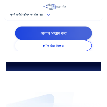
शेअर
डाउनलोड
करा
तुमचे अमॉर्टायझेशन तपशील पाहा
आत्ताच अप्लाय करा
कॉल बॅक मिळवा
विशेष वैशिष्ट्ये आणि ऑफर