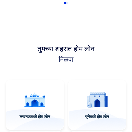
तुमच्या शहरात होम लोन
मिळवा
मैसूरमध्ये होम लोन
भोपाळमध्ये होम लोन