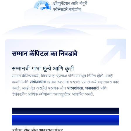
डॉक्युमेंटेशन आणि मंजुरी
प्रोसेसद्वारे मार्गदर्शन
सम्मान कॅपिटल का निवडावे
सम्मानची गाभा मूल्ये आणि कृती
सम्मान कॅपिटलमध्ये, विश्वास हा प्रत्यक्ष परिणामांमधून निर्माण होतो. आम्ही
व्यक्ती आणि
उद्योजकांना
त्यांच्या स्वप्नांना प्रत्यक्ष प्रगतीमध्ये बदलण्यास मदत
करतो. आम्ही देत असलेले प्रत्येक लोन
पारदर्शकता
,
जबाबदारी
आणि
दीर्घकालीन आर्थिक स्थैर्याच्या वचनबद्धतेवर आधारित असते.
आम्ही मदत केली आहे
1.4+ दशलक्ष यूजर
त्यांच्या होम लोन आवश्यकतांसह