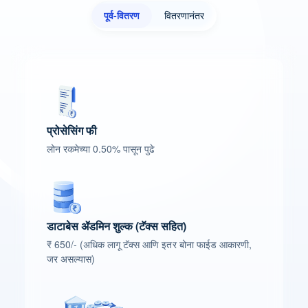
पूर्व-वितरण
वितरणानंतर
प्रोसेसिंग फी
लोन रकमेच्या 0.50% पासून पुढे
डाटाबेस ॲडमिन शुल्क (टॅक्स सहित)
₹ 650/- (अधिक लागू टॅक्स आणि इतर बोना फाईड आकारणी,
जर असल्यास)