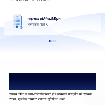
अग्रगण्य मॉर्टगेज-केंद्रित
भारतातील NBFC
स्वयं-रोजगारितांसाठी होम लोनसाठी
प्रोसेसिंग फी आणि शुल्क
सम्मान कॅपिटल स्वयं-रोजगारितांसाठी होम लोनसाठी पारदर्शक फी संरचना
राखते, प्रत्येक टप्प्यावर स्पष्टता सुनिश्चित करते.