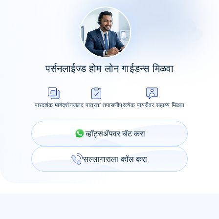
पर्सनलाईज्ड होम लोन गाईडन्स मिळवा
पारदर्शक मार्गदर्शन
जलद पात्रता तपासणी
प्रत्येक पायरीवर सहाय्य मिळवा
व्हॉट्सॲपवर चॅट करा
सल्लागाराला कॉल करा