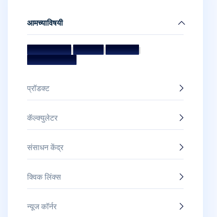
आमच्याविषयी
मिशन आणि व्हिजन
|
मॅनेजमेंट टीम
|
संचालक मंडळ
|
पुरस्कार आणि सन्मान
प्रॉडक्ट
कॅल्क्युलेटर
संसाधन केंद्र
क्विक लिंक्स
न्यूज कॉर्नर