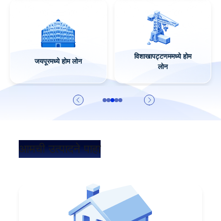
कोईम्बतूर मध्ये होम लोन
गुरुग्राममध्ये होम लोन
आमची उत्पादने पाहा