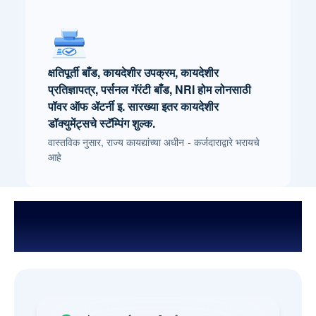
क्षतिपूर्ती बाँड, कायदेशीर उपक्रम, कायदेशीर
प्रतिज्ञापत्र, पर्सनल गॅरंटी बाँड, NRI होम लोनसाठी
पॉवर ऑफ ॲटर्नी इ. सारख्या इतर कायदेशीर
डॉक्युमेंट्सचे स्टॅम्पिंग शुल्क.
वास्तविक नुसार, राज्य कायद्यांच्या अधीन - कर्जदाराद्वारे भरायचे
आहे
स्वयं-रोजगारित व्यावसायिकांसाठी आवश्यक
डॉक्युमेंट्स