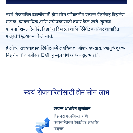
SCL' ची निवड का करावी?
स्वयं-रोजगारित व्यक्तींसाठी होम लोन परिवर्तनीय उत्पन्न पॅटर्नसह बिझनेस
प्रोसेसिंग फी आणि शुल्क
मालक, व्यावसायिक आणि उद्योजकांसाठी तयार केले जाते. तुमच्या
फायनान्शियल रेकॉर्ड, बिझनेस स्थिरता आणि रिपेमेंट क्षमतेवर आधारित
आवश्यक डॉक्युमेंट्स
पात्रतेचे मूल्यांकन केले जाते.
कॅल्क्युलेटर
हे लोन्स संरचनात्मक रिपेमेंटमध्ये लवचिकता ऑफर करतात, ज्यामुळे तुमच्या
विशेष वैशिष्ट्ये आणि ऑफर
बिझनेस कॅश फ्लोसह EMI जुळवून घेणे अधिक सुलभ होते.
लोनसाठी सोप्या स्टेप्स
FAQs
तुमच्यासाठी योग्य लोन
स्वयं-रोजगारितांसाठी होम लोन लाभ
तुमच्या शहरात होम लोन
संबंधित उत्पादने
उत्पन्न-आधारित मूल्यांकन
बिझनेस परफॉर्मन्स आणि
यूजर ब्लॉग्स
फायनान्शियल रेकॉर्डवर आधारित
सपोर्ट
पात्रता