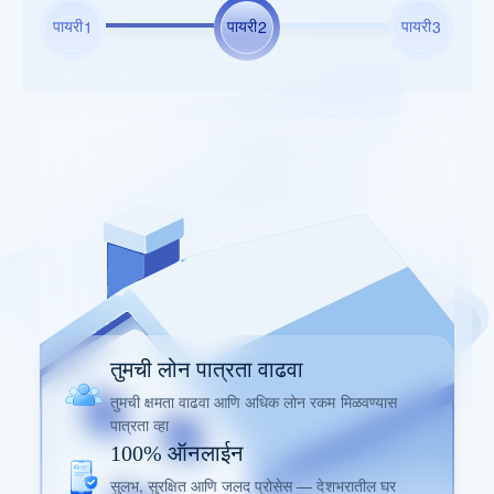
पायरी
पायरी
पायरी
1
2
3
तुमची लोन पात्रता वाढवा
तुमची क्षमता वाढवा आणि अधिक लोन रकम मिळवण्यास
पात्रता व्हा
100% ऑनलाईन
सुलभ, सुरक्षित आणि जलद प्रोसेस — देशभरातील घर