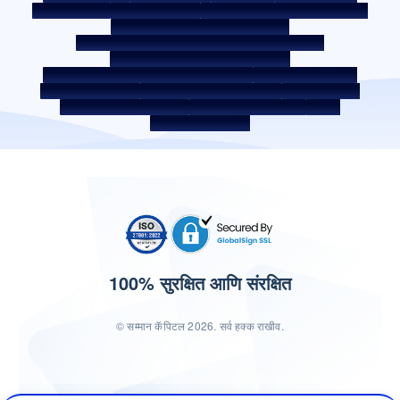
को-लेंडिंग पॉलिसी
को-लेंडिंग पार्टनरशिप
कर्जदाराचे शिक्षण - SMA/ NPA वर्गीकरण
कर्जदार जागरूकता - RBI ओम्बड्समॅन स्कीम
कर्जदार जागरूकता - प्रॉपर्टी डॉक्युमेंट्स हस्तांतरणाची प्रक्रिया
कॉर्पोरेट गव्हर्नन्स वरील अंतर्गत मार्गदर्शक तत्त्वे
SARFAESI कायदा 2002 अंतर्गत सुरक्षित मालमत्ता
बंद केलेले सर्व्हिस प्रदाता
डिजिटल सोर्सिंग पार्टनर
लिक्विडिटी रिस्क वरील डिस्क्लोजर
डिजिटल सर्व्हिसेस
सीकेवायसी जागरूकता व्हिडिओ
सीकेवायसी जागरुकता फोटो
CSR
भारतातील होम लोकेशन
100% सुरक्षित आणि संरक्षित
© सम्मान कॅपिटल 2026. सर्व हक्क राखीव.