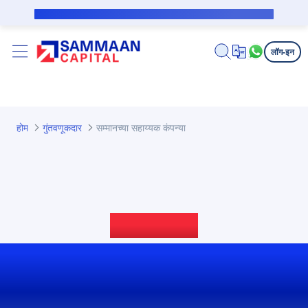
मुख्य घटक वगळा
सबव्हेन्शन कर्जदारासाठी सार्वजनिक सूचना
लॉग-इन
होम
गुंतवणूकदार
सम्मानच्या सहाय्यक कंपन्या
सहाय्यक कंपनी
फायनान्शियल्स आणि प्रमुख
माहिती