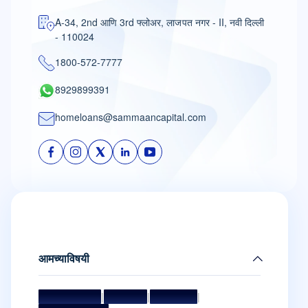
A-34, 2nd आणि 3rd फ्लोअर, लाजपत नगर - II, नवी दिल्ली
- 110024
1800-572-7777
8929899391
homeloans@sammaancapital.com
आमच्याविषयी
मिशन आणि व्हिजन
|
मॅनेजमेंट टीम
|
संचालक मंडळ
|