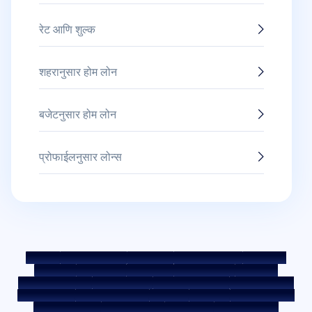
रेट आणि शुल्क
शहरानुसार होम लोन
बजेटनुसार होम लोन
प्रोफाईलनुसार लोन्स
साईटमॅप
फेअर प्रॅक्टिस कोड
बेंचमार्क रेट्स
KYC मार्गदर्शक तत्त्वे
डाउनलोड्स
सेल नोटीस
ऑक्शन पोर्टल
कुकी पॉलिसी
प्रायव्हसी पॉलिसी
अटी व शर्ती
व्हिसल ब्लोअर पॉलिसी
तक्रार पोस्ट करा
तक्रार निवारण पॉलिसी
एन्व्हायरमेंट पॉलिसी
क्वॉलिटी पॉलिसी
सोशल मीडिया पॉलिसी
अस्वीकृती
इंटरेस्ट रेट
इंटरेस्ट रेट पॉलिसी
फी आणि अन्य शुल्क
आवश्यक डॉक्युमेंट
प्रीपेमेंट शुल्क
ROI स्विच पॉलिसी