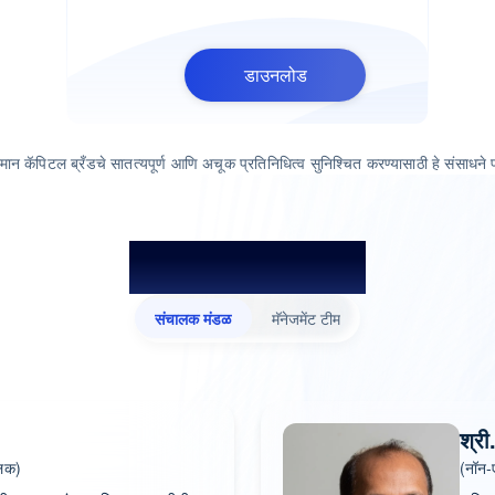
डाउनलोड
सम्मान कॅपिटल ब्रँडचे सातत्यपूर्ण आणि अचूक प्रतिनिधित्व सुनिश्चित करण्यासाठी हे संसाधने
सम्मानचा थिंक-टँक
संचालक मंडळ
मॅनेजमेंट टीम
श्री
ालक)
(नॉन-ए