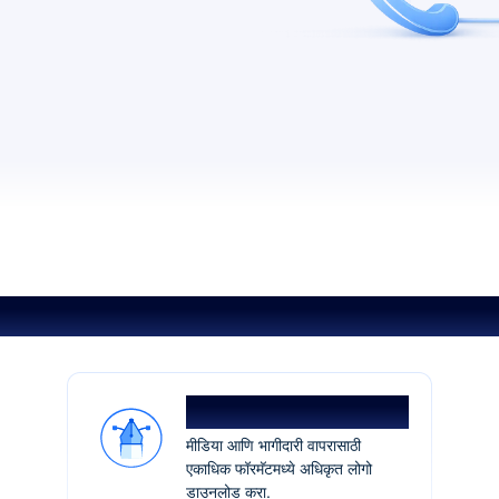
ब्रँड ॲसेट्स
लोगो पॅक
मीडिया आणि भागीदारी वापरासाठी
एकाधिक फॉरमॅटमध्ये अधिकृत लोगो
डाउनलोड करा.