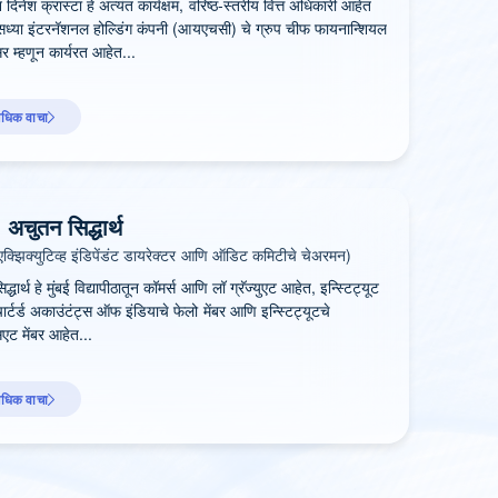
 दिनेश क्रास्टा हे अत्यंत कार्यक्षम, वरिष्ठ-स्तरीय वित्त अधिकारी आहेत
ध्या इंटरनॅशनल होल्डिंग कंपनी (आयएचसी) चे ग्रुप चीफ फायनान्शियल
 म्हणून कार्यरत आहेत...
धिक वाचा
. अचुतन सिद्धार्थ
एक्झिक्युटिव्ह इंडिपेंडंट डायरेक्टर आणि ऑडिट कमिटीचे चेअरमन)
िद्धार्थ हे मुंबई विद्यापीठातून कॉमर्स आणि लॉ ग्रॅज्युएट आहेत, इन्स्टिट्यूट
्टर्ड अकाउंटंट्स ऑफ इंडियाचे फेलो मेंबर आणि इन्स्टिट्यूटचे
एट मेंबर आहेत...
धिक वाचा