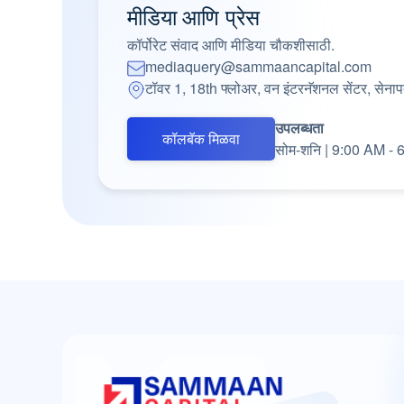
मीडिया आणि प्रेस
कॉर्पोरेट संवाद आणि मीडिया चौकशीसाठी.
mediaquery@sammaancapital.com
टॉवर 1, 18th फ्लोअर, वन इंटरनॅशनल सेंटर, सेनाप
उपलब्धता
कॉलबॅक मिळवा
सोम-शनि | 9:00 AM -