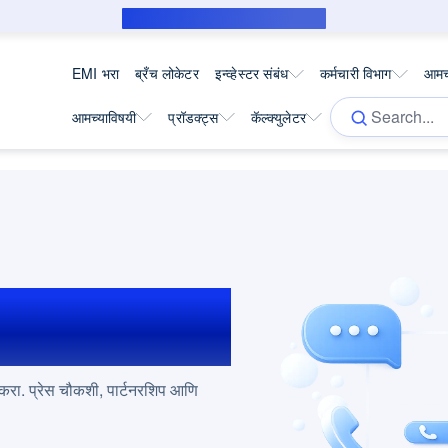
सबव्हेन्शन कर्जदारासाठी सार्वजनिक सूचना
EMI भरा
ब्रँच लोकेटर
इन्व्हेस्टर संबंध
कर्मचारी विभाग
आमच्
आमच्याविषयी
प्रॉडक्ट्स
कॅल्क्युलेटर
ॅक्ट्स
 करा. प्रेस चौकशी, पार्टनरशिप आणि