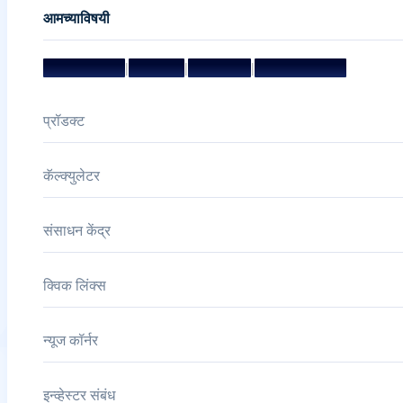
आमच्याविषयी
मिशन आणि व्हिजन
|
मॅनेजमेंट टीम
|
संचालक मंडळ
|
पुरस्कार आणि सन्मान
प्रॉडक्ट
कॅल्क्युलेटर
संसाधन केंद्र
क्विक लिंक्स
न्यूज कॉर्नर
इन्व्हेस्टर संबंध