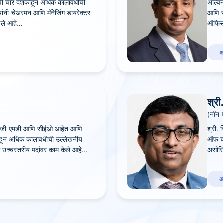
्यांची चार दशकांहून अधिक कालावधीची
अल्विन
यांनी चेअरमन आणि मॅनेजिंग डायरेक्टर
आणि स
ले आहे...
ऑफिसर
अ
श्री
(नॉन-
चे माजी एमडी आणि सीईओ आहेत आणि
श्री. स
ांहून अधिक कालावधीची उल्लेखनीय
ऑफ चार
ध उच्चस्तरीय पदांवर काम केले आहे...
असोसि
अ