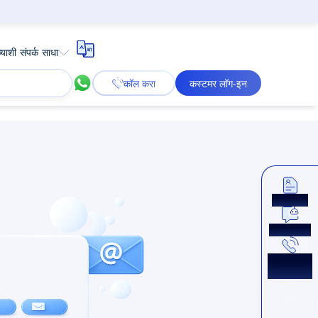
याशी संपर्क साधा
कॉल करा
कस्टमर लॉग-इन
अप्लाय करा
आता चॅट करा
परत कॉल
मिळवा