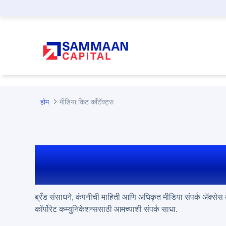
मुख्य घटक वगळा
होम
मीडिया किट काँटॅक्ट्स
मीडिया किट आणि काँट
ब्रँड संसाधने, कंपनीची माहिती आणि अधिकृत मीडिया संपर्क ॲक्सेस
कॉर्पोरेट कम्युनिकेशन्ससाठी आमच्याशी संपर्क साधा.